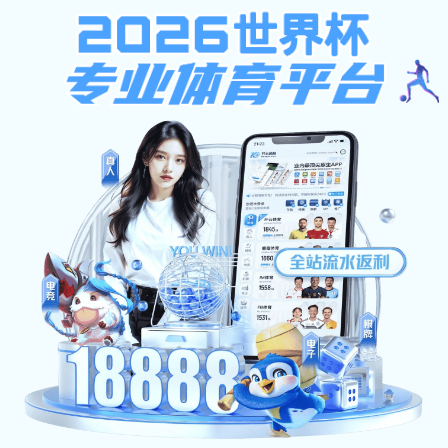
注册入口
亚博体育
APP与网页版入口｜
畅享全球体育赛事与数据服务
欢迎访问
亚博体育
，提供全面覆盖足球、篮
球、电竞等项目的赛事资讯与数据内容， 支持
APP下载
与
网页使用
，每日同步更新千场比
赛，聚焦热门体育内容， 助您轻松获取赛事动
态，掌握比赛节奏。
手机App
网页版