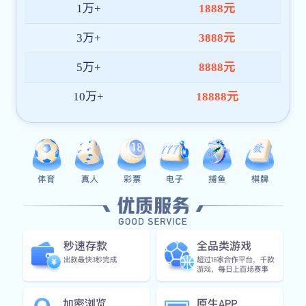
凭借出色的速度和技术，在意甲赛场上展现了自身的
优势。作为左后卫，他不仅能够负责防守，还能积极
参与进攻，为球队创造机会。同时，他在国家队中的
表现同样亮眼，多次帮助球队取得胜利。
此外，斯皮纳佐拉对于战术理解能力极强，无论是防
守反击还是控球进攻，他都能够灵活应对。在比赛
中，他经常通过突破和传中撕开对方防线，是球队战
术体系中不可或缺的一部分。这种多面手特性，使得
他成为各大俱乐部争相追逐的对象。
随着合同谈判的推进，外界普遍认为他的加盟将为那
不勒斯提供更大的战术灵活性。毕竟，在现代足球
中，一个优秀的边后卫不仅仅是防守者，更是进攻的
重要发起者。因此，从他的职业生涯发展来看，与那