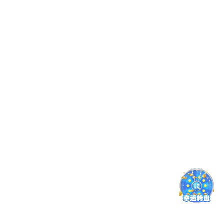
要注意到如何合理安排其上场时间，以确保他保持最
佳状态，并尽快融入新环境，这是俱乐部面临的一大
挑战。
此外，如果这笔交易成功完成，也许还会引发连锁反
应。例如，那不勒斯可能会因此放弃其他边后卫，从
而腾出资金投入到其他位置上，以进一步加强阵容深
度。因此，此次交易不仅关乎单个球员，更牵动整个
俱乐部战略布局。
最后，无论结果如何，可以预见的是，这次转会涉及
到的不仅仅是经济利益，还有未来几年的竞技成绩发
展。对于忠实支持那不勒斯的人而言，他们期待看到
一个更具实力、更具韧性的球队向前迈进，而这正是
此次交易所能带来的希望所在。