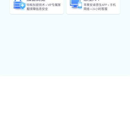
不勒斯签约是一项双赢之举。
2、那不勒斯的引援策略
近年来，那不勒斯在转会市场上的动作频繁，他们通
过精准引援不断提升球队实力。俱乐部管理层深知，
要在竞争激烈的意甲联赛中脱颖而出，仅靠现有阵容
是不够的。因此，引入像斯皮纳佐拉这样的顶级球
员，无疑是他们增强竞争力的重要步骤。
同时，那不勒斯在选人方面注重年轻化与潜力并存。
俱乐部希望通过引入一些具备发展潜力的新星来构建
未来核心，这也是他们持续关注年轻球员市场的重要
原因。而像斯皮纳佐拉这样年纪适中的球员，不仅能
立即产生效益，还能够与其他年轻球员形成良好的带
动作用。