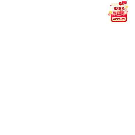
大莫分析库明加未来去向建议选择篮网或
在当今的NBA联盟中，年轻球员的去向往往能够影响球队的
未来发展。...
2026-06-08